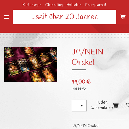
Kartenlegen - Channeling - Hellsehen - Energiearbeit
Zum
Hauptinhalt
...seit über 20 Jahren
springen
JA/NEIN
Orakel
49,00 €
inkl. MwSt
In den
Warenkorb
JA/NEIN Orakel