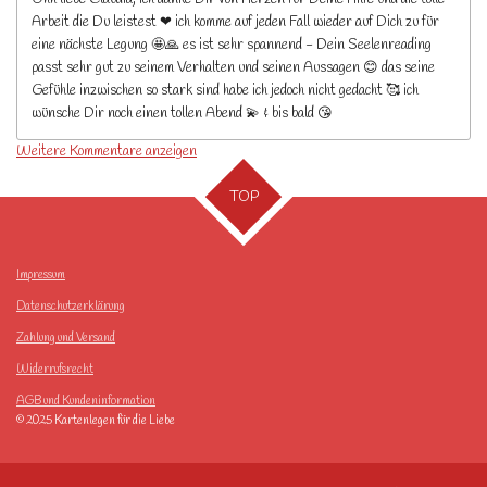
Arbeit die Du leistest ❤ ich komme auf jeden Fall wieder auf Dich zu für
eine nächste Legung 🤩🙏 es ist sehr spannend - Dein Seelenreading
passt sehr gut zu seinem Verhalten und seinen Aussagen 😊 das seine
Gefühle inzwischen so stark sind habe ich jedoch nicht gedacht 🥰 ich
wünsche Dir noch einen tollen Abend 💫 & bis bald 😘
Weitere Kommentare anzeigen
TOP
Impressum
Datenschutzerklärung
Zahlung und Versand
Widerrufsrecht
AGB und Kundeninformation
© 2025 Kartenlegen für die Liebe