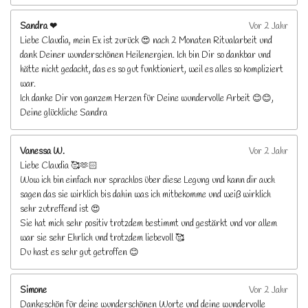
Sandra ❤
Vor 2 Jahr
Liebe Claudia, mein Ex ist zurück 😍 nach 2 Monaten Ritualarbeit und
dank Deiner wunderschönen Heilenergien. Ich bin Dir so dankbar und
hätte nicht gedacht, das es so gut funktioniert, weil es alles so kompliziert
war.
Ich danke Dir von ganzem Herzen für Deine wundervolle Arbeit 😊😊,
Deine glückliche Sandra
Vanessa W.
Vor 2 Jahr
Liebe Claudia 🥰🫶🏻
Wow ich bin einfach nur sprachlos über diese Legung und kann dir auch
sagen das sie wirklich bis dahin was ich mitbekomme und weiß wirklich
sehr zutreffend ist 😍
Sie hat mich sehr positiv trotzdem bestimmt und gestärkt und vor allem
war sie sehr Ehrlich und trotzdem liebevoll 🥰
Du hast es sehr gut getroffen 😊
Simone
Vor 2 Jahr
Dankeschön für deine wunderschönen Worte und deine wundervolle