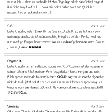
unheimlich … aber ich hatte die letzten Tage irgendwie das Gefühl es geht
ihm nicht so gut aktuell …. Naja mir gehts dafür ganz gut 😊 ich bin
gespannt ob er sich melden wird !
S.B.
Vor 3 Jahr
Liebe Claudia, vielen Dank für die Seelenbotschaft, ja, sie hat mich zum
weinen gebracht, sie ist wünderschön, bringt es auf den Punkt , und hat
mir wichtige Fragen beantwortet, wo ich nie drauf gekommen wäre .Danke
, Danke ,Danke ❤️❤️❤️❤️
Dagmar W.
Vor 3 Jahr
Liebe Claudia deine Feldlesung sowas von 100 %wow er ist dermassen in
seiner Wahrheit hat meinem Arm festgehalten heute morgen und sein
Blick sprach mehr als tausend Worte 💞💞die sagten ich möchte eigentlich
nicht dass du jetzt gehst aber ich muss in meine Morgenbesprechung ,ich
brauche noch ein kleines bißchen Hilfe von oben dann habe ich es geschafft
🫶💞💞🥺💞🙏
Vanessa
Vor 3 Jahr
Ohh liebe Claudia, ich danke Dir von Herzen für Deine Hilfe und die tolle