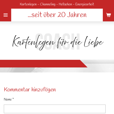
Kartenlegen - Channeling - Hellsehen - Energiearbeit
Zum
Hauptinhalt
...seit über 20 Jahren
springen
Kommentar hinzufügen
Name *