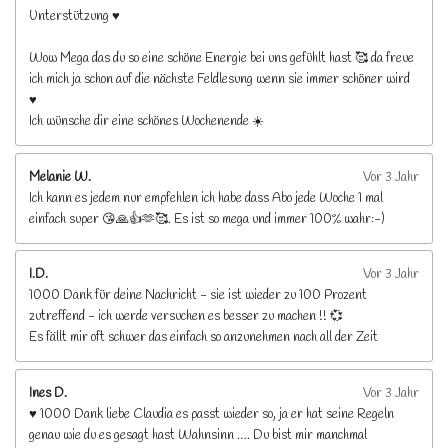
Unterstützung ♥️
Wow Mega das du so eine schöne Energie bei uns gefühlt hast 🥰 da freue
ich mich ja schon auf die nächste Feldlesung wenn sie immer schöner wird
♥️
Ich wünsche dir eine schönes Wochenende ☀️
Melanie W.
Vor 3 Jahr
Ich kann es jedem nur empfehlen ich habe dass Abo jede Woche 1 mal
einfach super 😘🙏👍🫶🥰. Es ist so mega und immer 100% wahr:-)
I.D.
Vor 3 Jahr
1000 Dank für deine Nachricht - sie ist wieder zu 100 Prozent
zutreffend - ich werde versuchen es besser zu machen !! 💞
Es fällt mir oft schwer das einfach so anzunehmen nach all der Zeit
Ines D.
Vor 3 Jahr
♥️ 1000 Dank liebe Claudia es passt wieder so, ja er hat seine Regeln
genau wie du es gesagt hast Wahnsinn …. Du bist mir manchmal