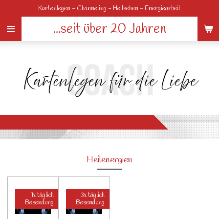
Kartenlegen - Channeling - Hellsehen - Energiearbeit
Zum
Hauptinhalt
...seit über 20 Jahren
springen
Heilenergien
1x täglich
3x täglich
Besendung
Besendung