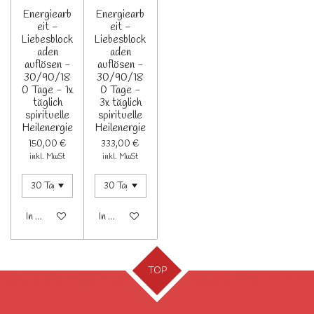
Energiearb
Energiearb
eit -
eit -
Liebesblock
Liebesblock
aden
aden
auflösen -
auflösen -
30/90/18
30/90/18
0 Tage - 1x
0 Tage -
täglich
3x täglich
spirituelle
spirituelle
Heilenergie
Heilenergie
150,00 €
333,00 €
inkl. MwSt
inkl. MwSt
In den Warenkorb
In den Warenkorb
TOP