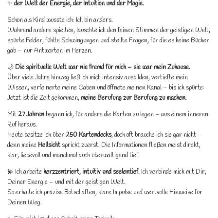
✨
der Welt der Energie, der Intuition und der Magie.
Schon als Kind wusste ich: Ich bin anders.
Während andere spielten, lauschte ich den feinen Stimmen der geistigen Welt,
spürte Felder, fühlte Schwingungen und stellte Fragen, für die es keine Bücher
gab – nur Antworten im Herzen.
🌙
Die spirituelle Welt war nie fremd für mich – sie war mein Zuhause.
Über viele Jahre hinweg ließ ich mich intensiv ausbilden, vertiefte mein
Wissen, verfeinerte meine Gaben und öffnete meinen Kanal – bis ich spürte:
Jetzt ist die Zeit gekommen,
meine Berufung zur Berufung zu machen
.
Mit
27 Jahren
begann ich, für andere die Karten zu legen – aus einem inneren
Ruf heraus.
Heute besitze ich über
250 Kartendecks
, doch oft brauche ich sie gar nicht –
denn meine
Hellsicht
spricht zuerst. Die Informationen fließen meist direkt,
klar, liebevoll und manchmal auch überwältigend tief.
💫 Ich arbeite
herzzentriert, intuitiv und seelentief
. Ich verbinde mich mit Dir,
Deiner Energie – und mit der geistigen Welt.
So erhalte ich präzise Botschaften, klare Impulse und wertvolle Hinweise für
Deinen Weg.