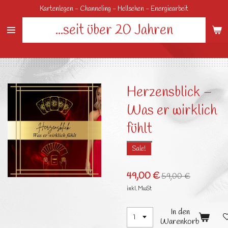
Kartenlegen - Channeling - Hellsehen - Energiearbeit
Zum
Hauptinhalt
...seit über 20 Jahren
springen
Herzensblick –
Was er wirklich
fühlt
Sale!
49,00 €
59,00 €
inkl. MwSt
In den
Warenkorb