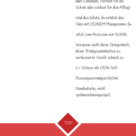
oder Limonade. Perfekt für die
Schule oder einfach für den Alltag!
Und das tollste, du erhälst das
Glas mit DEINEM Monogramm. 🥳
Jetzt zum Preis von nur 15,90€.
Verpasse nicht diese Gelegenheit,
deine Trinkgewohnheiten zu
verbessern! Greife schnell zu.
👉 Sichere dir DEIN Set!
Fassungsvermögen:550ml
Handwäsche, nicht
spülmaschinengeeiget.
TOP