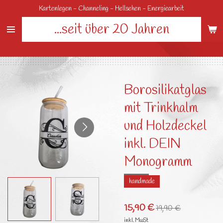
Kartenlegen - Channeling - Hellsehen - Energiearbeit
Zum
Hauptinhalt
...seit über 20 Jahren
springen
Borosilikatglas
mit Trinkhalm
und Holzdeckel
inkl. DEIN
Monogramm
handmade
15,90 €
19,90 €
inkl. MwSt